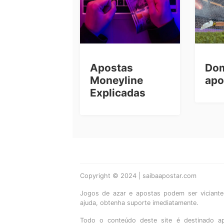
Apostas
Dom
Moneyline
apo
Explicadas
Copyright © 2024 | saibaapostar.com
Jogos de azar e apostas podem ser viciantes
ajuda, obtenha suporte imediatamente.
Todo o conteúdo deste site é destinado a