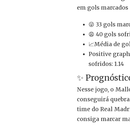
em gols marcados e
😜 33 gols mar
😩 40 gols sofr
📈Média de gol
Positive graph
sofridos: 1.14
✨ Prognóstic
Nesse jogo, o Mal
conseguirá quebra
time do Real Madr
consiga marcar mai