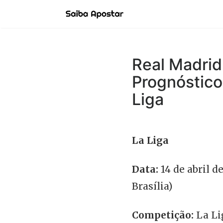
Real Madrid
Prognóstico 
Liga
La Liga
Data:
14 de abril de
Brasília)
Competição:
La Li