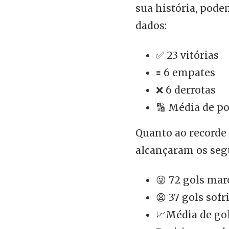
sua história, pode
dados:
✅ 23 vitórias
🟰 6 empates
❌ 6 derrotas
🔢 Média de po
Quanto ao recorde 
alcançaram os seg
😜 72 gols mar
😩 37 gols sofr
📈Média de gol