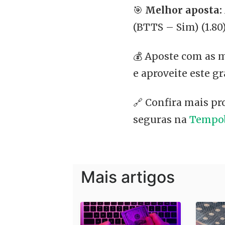
🎯
Melhor aposta:
(BTTS – Sim) (1.80
💰 Aposte com as 
e aproveite este g
🔗 Confira mais pr
seguras na
Tempo
Mais artigos