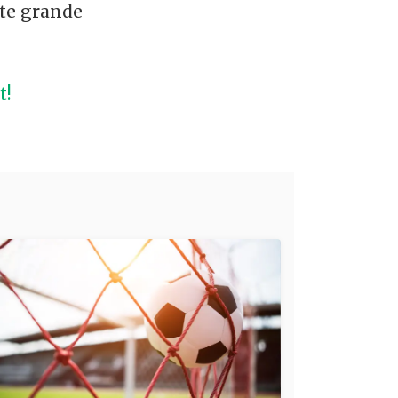
ste grande
t!