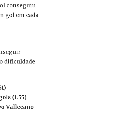
yol conseguiu
m gol em cada
onseguir
o dificuldade
61)
ols (1.55)
yo Vallecano