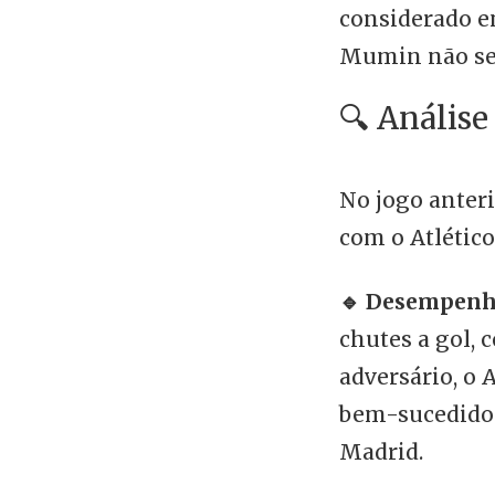
considerado e
Mumin não ser
🔍 Análise
No jogo anteri
com o Atlético
🔹 Desempen
chutes a gol, c
adversário, o 
bem-sucedidos.
Madrid.