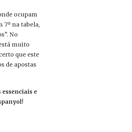
 onde ocupam
 7º na tabela,
os”. No
 está muito
certo que este
s de apostas
 essenciais e
spanyol!