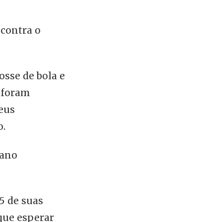
 contra o
osse de bola e
s foram
seus
o.
cano
5 de suas
que esperar