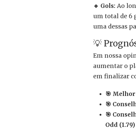
🔹 Gols:
Ao lon
um total de 6
uma dessas par
💡 Prognó
Em nossa opin
aumentar o pla
em finalizar c
🎯 Melhor
🎯 Conselh
🎯 Consel
Odd (1.79)