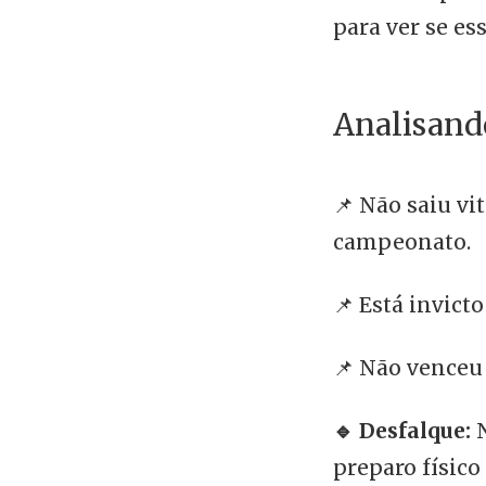
para ver se es
Analisando
📌 Não saiu v
campeonato.
📌 Está invict
📌 Não venceu
🔹 Desfalque:
preparo físico