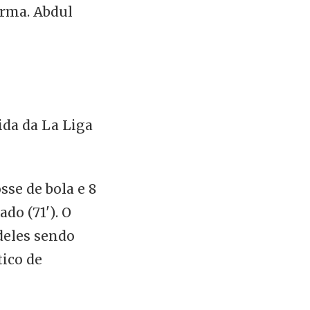
rma. Abdul
ida da La Liga
sse de bola e 8
ado (71'). O
 deles sendo
tico de