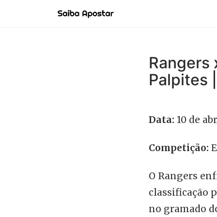
Rangers x
Palpites 
Data:
10 de abr
Competição:
E
O Rangers enfr
classificação 
no gramado do