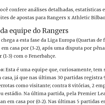
você confere análises detalhadas, estatísticas e
tes de apostas para Rangers x Athletic Bilbao
 da equipe do Rangers
 chega a esta fase da Liga Europa (Quartas de 
 em casa por (3‑2), após uma disputa por pêna
or (1‑3) com o Fenerbahçe.
o:
Esta é uma equipe que, curiosamente, tem s
 casa, já que nas últimas 30 partidas registra 9
rrotas como visitante; contra 8 vitórias, 2 emp
u estádio. Na última partida, pela Premier Le
an em casa por (0‑2). Nas últimas 5 partidas 