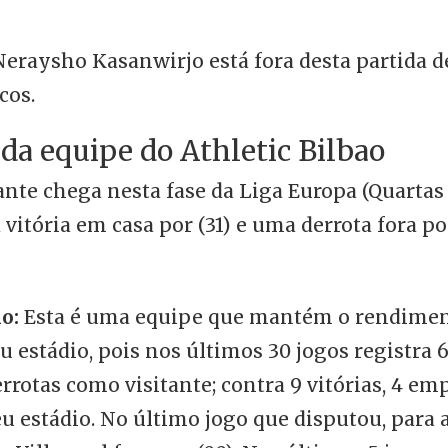
eraysho Kasanwirjo está fora desta partida d
cos.
 da equipe do Athletic Bilbao
ante chega nesta fase da Liga Europa (Quartas 
vitória em casa por (31) e uma derrota fora po
o:
Esta é uma equipe que mantém o rendime
u estádio, pois nos últimos 30 jogos registra 6 
rrotas como visitante; contra 9 vitórias, 4 emp
u estádio. No último jogo que disputou, para a