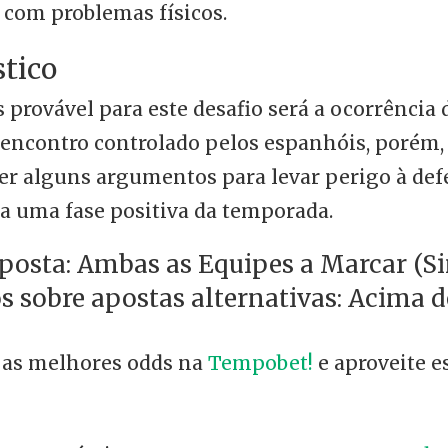
 com problemas físicos.
stico
 provável para este desafio será a ocorrência 
encontro controlado pelos espanhóis, porém,
er alguns argumentos para levar perigo à defe
sa uma fase positiva da temporada.
posta: Ambas as Equipes a Marcar (Sim
s sobre apostas alternativas: Acima de
 as melhores odds na
Tempobet!
e aproveite e