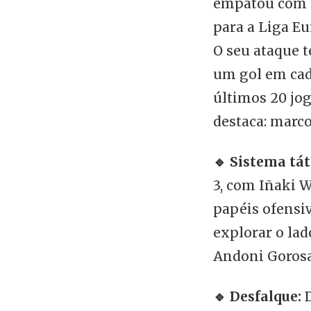
empatou com o 
para a Liga Eu
O seu ataque 
um gol em cad
últimos 20 jog
destaca: marco
🔹 Sistema tát
3, com Iñaki 
papéis ofensiv
explorar o lad
Andoni Gorosa
🔹 Desfalque:
D