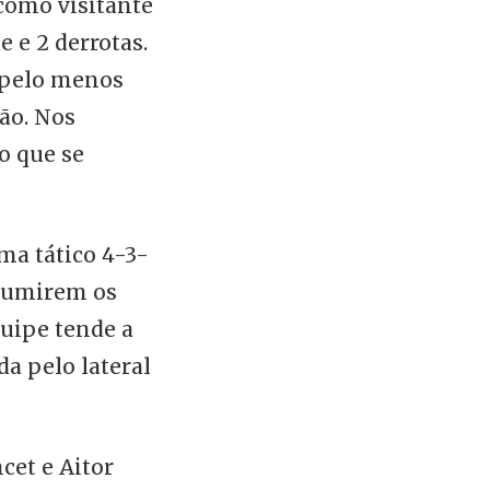
 como visitante
e e 2 derrotas.
 pelo menos
ão. Nos
o que se
ma tático 4-3-
ssumirem os
quipe tende a
da pelo lateral
cet e Aitor