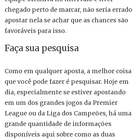
chegado perto de marcar, não seria errado
apostar nela se achar que as chances são
favoráveis para isso.
Faça sua pesquisa
Como em qualquer aposta, a melhor coisa
que você pode fazer é pesquisar. Hoje em
dia, especialmente se estiver apostando
em um dos grandes jogos da Premier
League ou da Liga dos Campeões, há uma
grande quantidade de informações
disponíveis aqui sobre como as duas