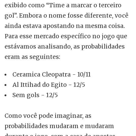
exibido como “Time a marcar o terceiro
gol”. Embora o nome fosse diferente, você
ainda estava apostando na mesma coisa.
Para esse mercado específico no jogo que
estávamos analisando, as probabilidades
eram as seguintes:
Ceramica Cleopatra - 10/11
Al Ittihad do Egito - 12/5
Sem gols - 12/5
Como você pode imaginar, as
probabilidades mudaram e mudaram