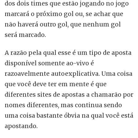
dos dois times que estão jogando no jogo
marcará o próximo gol ou, se achar que
não haverá outro gol, que nenhum gol
será marcado.
A razão pela qual esse é um tipo de aposta
disponível somente ao-vivo é
razoavelmente autoexplicativa. Uma coisa
que você deve ter em mente é que
diferentes sites de apostas a chamarão por
nomes diferentes, mas continua sendo
uma coisa bastante óbvia na qual você está
apostando.