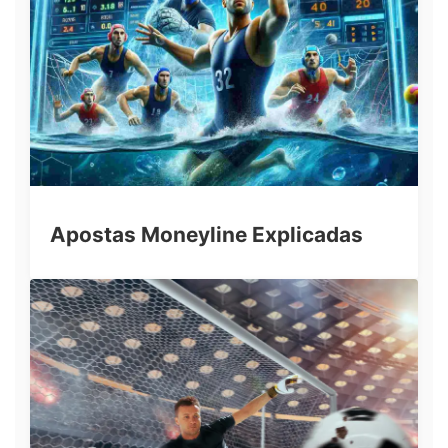
Apostas Moneyline Explicadas