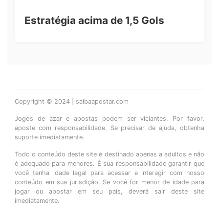
Estratégia acima de 1,5 Gols
Copyright © 2024 | saibaapostar.com
Jogos de azar e apostas podem ser viciantes. Por favor,
aposte com responsabilidade. Se precisar de ajuda, obtenha
suporte imediatamente.
Todo o conteúdo deste site é destinado apenas a adultos e não
é adequado para menores. É sua responsabilidade garantir que
você tenha idade legal para acessar e interagir com nosso
conteúdo em sua jurisdição. Se você for menor de idade para
jogar ou apostar em seu país, deverá sair deste site
imediatamente.