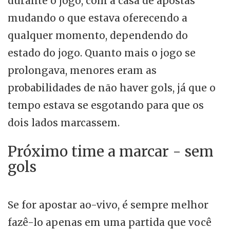
durante o jogo, com a casa de apostas
mudando o que estava oferecendo a
qualquer momento, dependendo do
estado do jogo. Quanto mais o jogo se
prolongava, menores eram as
probabilidades de não haver gols, já que o
tempo estava se esgotando para que os
dois lados marcassem.
Próximo time a marcar - sem
gols
Se for apostar ao-vivo, é sempre melhor
fazê-lo apenas em uma partida que você