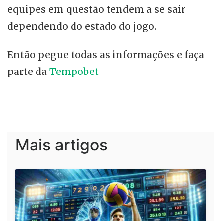
equipes em questão tendem a se sair
dependendo do estado do jogo.
Então pegue todas as informações e faça
parte da
Tempobet
Mais artigos