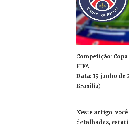
Competição: Copa
FIFA
Data: 19 junho de 
Brasília)
Neste artigo, você
detalhadas, estatí