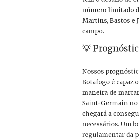
número limitado d
Martins, Bastos e 
campo.
💡 Prognósti
Nossos prognósti
Botafogo é capaz o
maneira de marcar
Saint-Germain no 
chegará a consegui
necessários. Um b
regulamentar da p