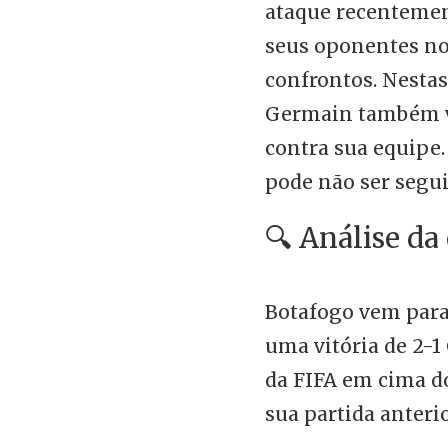
ataque recentemen
seus oponentes no
confrontos. Nestas 
Germain também vi
contra sua equipe.
pode não ser segui
🔍 Análise da
Botafogo vem para
uma vitória de 2-
da FIFA em cima d
sua partida anterio