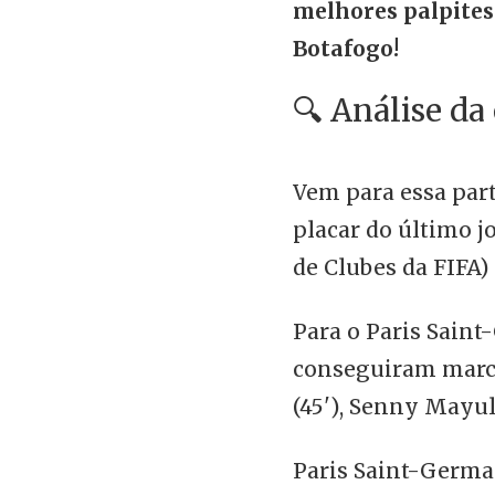
melhores palpites
Botafogo!
🔍 Análise da
Vem para essa part
placar do último 
de Clubes da FIFA)
Para o Paris Saint
conseguiram marcar
(45'), Senny Mayulu
Paris Saint-Germa