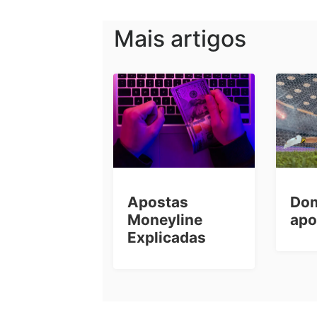
Mais artigos
Apostas
Dom
Moneyline
apo
Explicadas