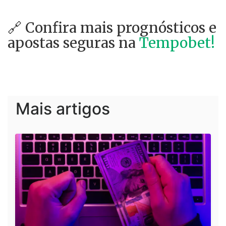
🔗 Confira mais prognósticos e
apostas seguras na
Tempobet!
Mais artigos