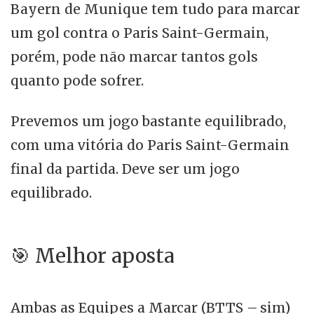
Bayern de Munique tem tudo para marcar
um gol contra o Paris Saint-Germain,
porém, pode não marcar tantos gols
quanto pode sofrer.
Prevemos um jogo bastante equilibrado,
com uma vitória do Paris Saint-Germain
final da partida. Deve ser um jogo
equilibrado.
🎯 Melhor aposta
Ambas as Equipes a Marcar (BTTS – sim)