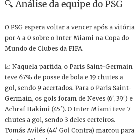
🔍 Análise da equipe do PSG
O PSG espera voltar a vencer após a vitória
por 4 a 0 sobre o Inter Miami na Copa do
Mundo de Clubes da FIFA.
📈 Naquela partida, o Paris Saint-Germain
teve 67% de posse de bola e 19 chutes a
gol, sendo 9 acertados. Para o Paris Saint-
Germain, os gols foram de Neves (6', 39') e
Achraf Hakimi (45'). O Inter Miami teve 7
chutes a gol, sendo 3 deles certeiros.
Tomás Avilés (44' Gol Contra) marcou para