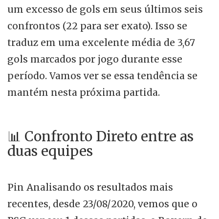
um excesso de gols em seus últimos seis
confrontos (22 para ser exato). Isso se
traduz em uma excelente média de 3,67
gols marcados por jogo durante esse
período. Vamos ver se essa tendência se
mantém nesta próxima partida.
📊 Confronto Direto entre as
duas equipes
Pin Analisando os resultados mais
recentes, desde 23/08/2020, vemos que o