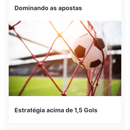
Dominando as apostas
Estratégia acima de 1,5 Gols