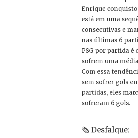
Enrique conquistou 
está em uma sequên
consecutivas e m
nas últimas 6 part
PSG por partida é 
sofrem uma média d
Com essa tendênci
sem sofrer gols em 
partidas, eles mar
sofreram 6 gols.
🗞️ Desfalque: