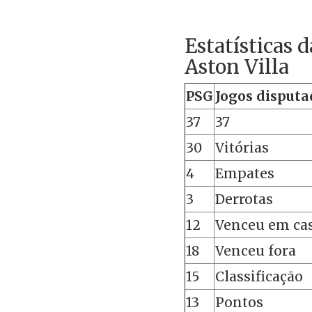
Estatísticas
Aston Villa
PSG
Jogos disputa
37
37
30
Vitórias
4
Empates
3
Derrotas
12
Venceu em ca
18
Venceu fora
15
Classificação
13
Pontos