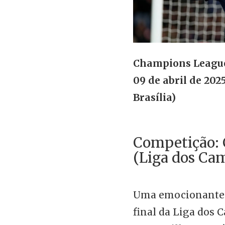
Champions League
09 de abril de 202
Brasília)
Competição:
(Liga dos Ca
Uma emocionante p
final da Liga dos