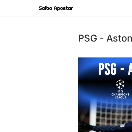
PSG - Aston 