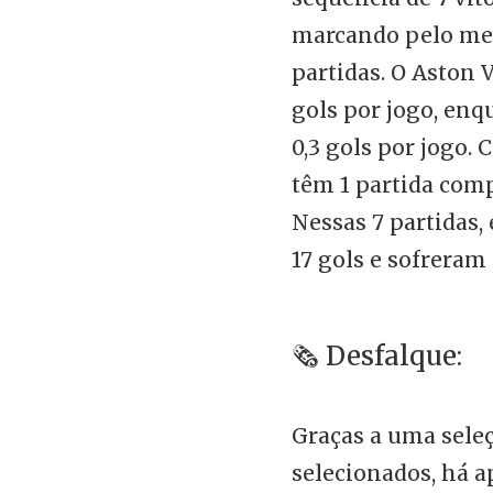
marcando pelo men
partidas. O Aston 
gols por jogo, en
0,3 gols por jogo. 
têm 1 partida comp
Nessas 7 partidas,
17 gols e sofreram 
🗞️ Desfalque:
Graças a uma sele
selecionados, há 