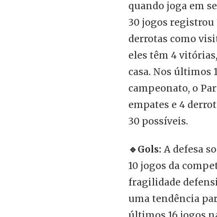
quando joga em seu
30 jogos registrou 
derrotas como visi
eles têm 4 vitória
casa. Nos últimos 
campeonato, o Parm
empates e 4 derro
30 possíveis.
🔹Gols:
A defesa so
10 jogos da compet
fragilidade defens
uma tendência para
últimos 16 jogos 