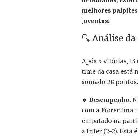
melhores palpites
Juventus!
🔍 Análise d
Após 5 vitórias, 13
time da casa está 
somado 28 pontos.
🔹 Desempenho:
Na
com a Fiorentina fo
empatado na parti
a Inter (2-2). Esta