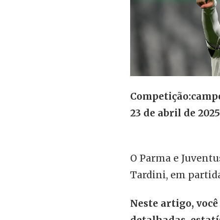
Competição:campe
23 de abril de 2025
O Parma e Juventu
Tardini, em partid
Neste artigo, você
detalhadas, estatí