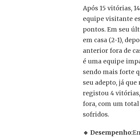
Após 15 vitórias, 1
equipe visitante e
pontos. Em seu últ
em casa (2-1), dep
anterior fora de ca
é uma equipe impac
sendo mais forte 
seu adepto, já que
registou 4 vitórias
fora, com um total
sofridos.
🔹 Desempenho:
Em