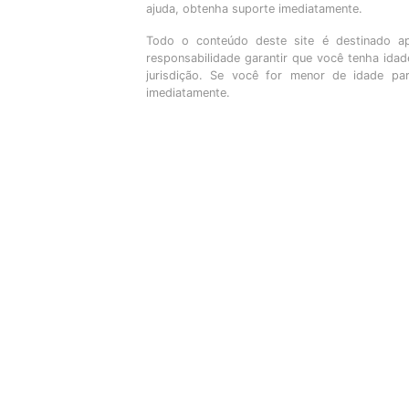
ajuda, obtenha suporte imediatamente.
Todo o conteúdo deste site é destinado a
responsabilidade garantir que você tenha ida
jurisdição. Se você for menor de idade pa
imediatamente.