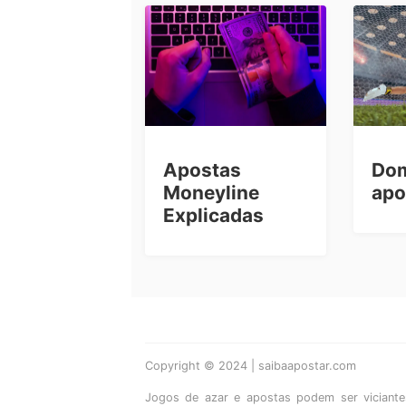
Apostas
Dom
Moneyline
apo
Explicadas
Copyright © 2024 | saibaapostar.com
Jogos de azar e apostas podem ser viciantes