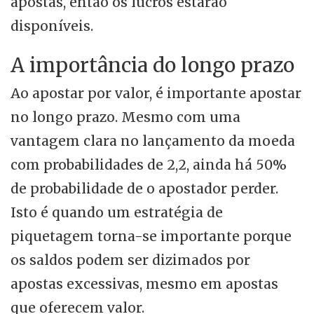
apostas, então os lucros estarão
disponíveis.
A importância do longo prazo
Ao apostar por valor, é importante apostar
no longo prazo. Mesmo com uma
vantagem clara no lançamento da moeda
com probabilidades de 2,2, ainda há 50%
de probabilidade de o apostador perder.
Isto é quando um estratégia de
piquetagem torna-se importante porque
os saldos podem ser dizimados por
apostas excessivas, mesmo em apostas
que oferecem valor.