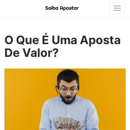
O Que É Uma Aposta
De Valor?