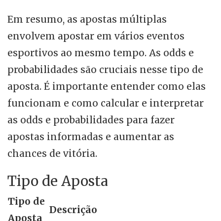
Em resumo, as apostas múltiplas
envolvem apostar em vários eventos
esportivos ao mesmo tempo. As odds e
probabilidades são cruciais nesse tipo de
aposta. É importante entender como elas
funcionam e como calcular e interpretar
as odds e probabilidades para fazer
apostas informadas e aumentar as
chances de vitória.
Tipo de Aposta
Tipo de
Descrição
Aposta