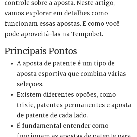
controle sobre a aposta. Neste artigo,
vamos explorar em detalhes como
funcionam essas apostas. E como você
pode aproveitá-las na Tempobet.
Principais Pontos
A aposta de patente é um tipo de
aposta esportiva que combina várias
seleções.
Existem diferentes opções, como
trixie, patentes permanentes e aposta
de patente de cada lado.
É fundamental entender como
funcionam as apostas de patente para