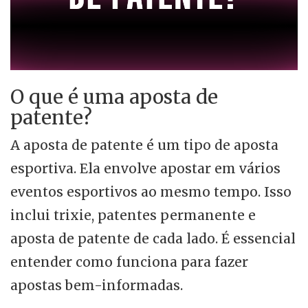
O que é uma aposta de
patente?
A aposta de patente é um tipo de aposta
esportiva. Ela envolve apostar em vários
eventos esportivos ao mesmo tempo. Isso
inclui trixie, patentes permanente e
aposta de patente de cada lado. É essencial
entender como funciona para fazer
apostas bem-informadas.