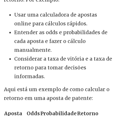
Usar uma calculadora de apostas
online para cálculos rápidos.
Entender as odds e probabilidades de
cada aposta e fazer o cálculo
manualmente.
Considerar a taxa de vitória e a taxa de
retorno para tomar decisões
informadas.
Aqui está um exemplo de como calcular o
retorno em uma aposta de patente:
Aposta
Odds
Probabilidade
Retorno