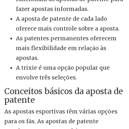
fazer apostas informadas.
A aposta de patente de cada lado
oferece mais controle sobre a aposta.
As patentes permanentes oferecem
mais flexibilidade em relação às
apostas.
A trixie é uma opção popular que
envolve três seleções.
Conceitos básicos da aposta de
patente
As apostas esportivas têm várias opções
para os fãs. As apostas de patente