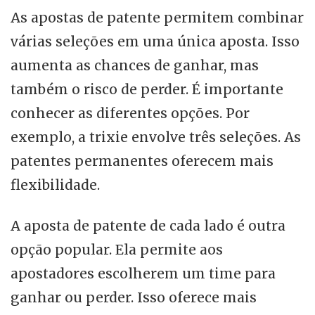
As apostas de patente permitem combinar
várias seleções em uma única aposta. Isso
aumenta as chances de ganhar, mas
também o risco de perder. É importante
conhecer as diferentes opções. Por
exemplo, a trixie envolve três seleções. As
patentes permanentes oferecem mais
flexibilidade.
A aposta de patente de cada lado é outra
opção popular. Ela permite aos
apostadores escolherem um time para
ganhar ou perder. Isso oferece mais