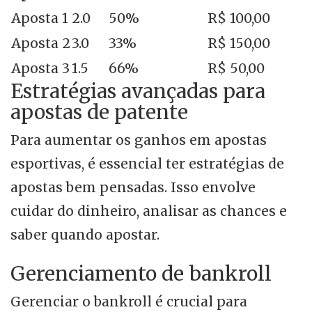
Aposta 1
2.0
50%
R$ 100,00
Aposta 2
3.0
33%
R$ 150,00
Aposta 3
1.5
66%
R$ 50,00
Estratégias avançadas para
apostas de patente
Para aumentar os ganhos em apostas
esportivas, é essencial ter estratégias de
apostas bem pensadas. Isso envolve
cuidar do dinheiro, analisar as chances e
saber quando apostar.
Gerenciamento de bankroll
Gerenciar o bankroll é crucial para