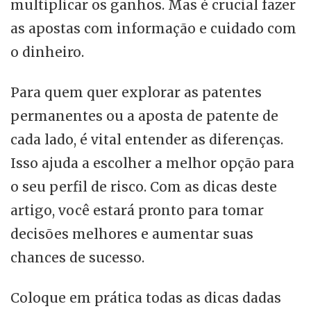
multiplicar os ganhos. Mas é crucial fazer
as apostas com informação e cuidado com
o dinheiro.
Para quem quer explorar as patentes
permanentes ou a aposta de patente de
cada lado, é vital entender as diferenças.
Isso ajuda a escolher a melhor opção para
o seu perfil de risco. Com as dicas deste
artigo, você estará pronto para tomar
decisões melhores e aumentar suas
chances de sucesso.
Coloque em prática todas as dicas dadas