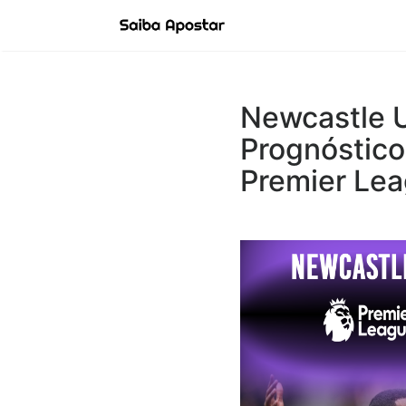
Newcastle U
Prognóstico 
Premier Le