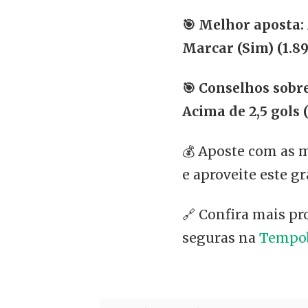
🎯 Melhor aposta:
Marcar (Sim) (1.89
🎯 Conselhos sobre
Acima de 2,5 gols (
💰 Aposte com as 
e aproveite este g
🔗 Confira mais pr
seguras na
Tempob