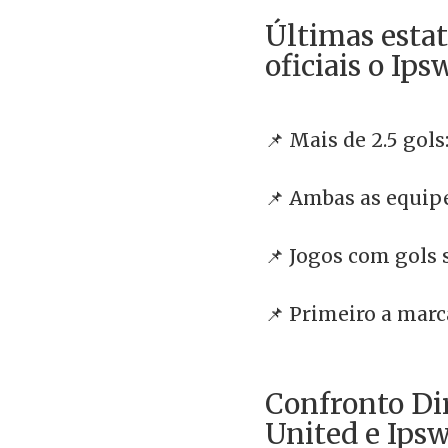
Últimas estat
oficiais o Ips
📌 Mais de 2.5 gols:
📌 Ambas as equip
📌 Jogos com gols s
📌 Primeiro a marca
Confronto Di
United e Ipsw