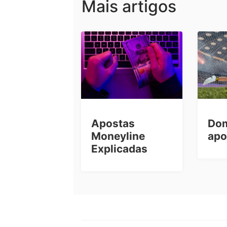
Mais artigos
Apostas
Dom
Moneyline
apo
Explicadas