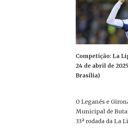
Competição: La Li
24 de abril de 2025
Brasília)
O Leganés e Giron
Municipal de Buta
33ª rodada da La L