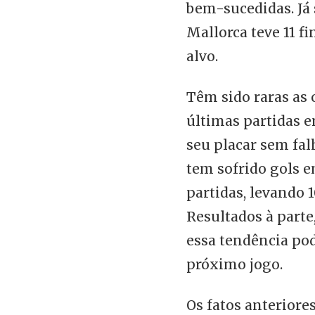
bem-sucedidas. Já 
Mallorca teve 11 f
alvo.
Têm sido raras as 
últimas partidas 
seu placar sem fal
tem sofrido gols e
partidas, levando 
Resultados à parte,
essa tendência pod
próximo jogo.
Os fatos anteriore