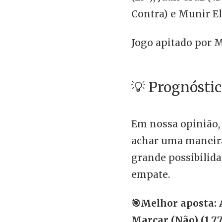
Contra) e Munir El
Jogo apitado por M
💡 Prognósti
Em nossa opinião, 
achar uma maneir
grande possibilid
empate.
🎯Melhor aposta: 
Marcar (Não) (1.77