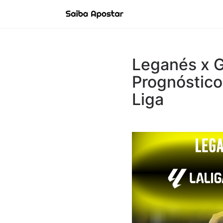
Leganés x G
Prognóstico 
Liga