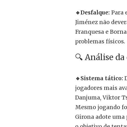
🔹Desfalque:
Para 
Jiménez não dever
Franquesa e Borna
problemas físicos.
🔍 Análise da
🔹Sistema tático:
jogadores mais av
Danjuma, Viktor Ts
Mesmo jogando for
Girona adote uma 
o objetivo de tent