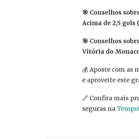
🎯 Conselhos sobre
Acima de 2,5 gols (
🎯 Conselhos sobre
Vitória do Monaco
💰 Aposte com as 
e aproveite este g
🔗 Confira mais pr
seguras na
Tempob