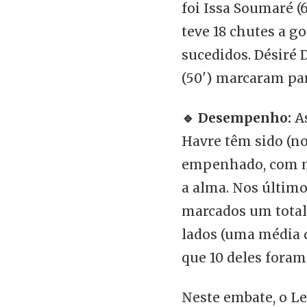
foi Issa Soumaré (
teve 18 chutes a go
sucedidos. Désiré 
(50') marcaram pa
🔹 Desempenho:
As
Havre têm sido (n
empenhado, com mu
a alma. Nos último
marcados um total
lados (uma média d
que 10 deles foram
Neste embate, o L