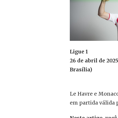
Ligue 1
26 de abril de 2025
Brasília)
Le Havre e Monaco
em partida válida p
Neste artigo, você