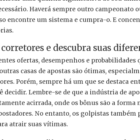
ecessário. Haverá sempre outro campeonato ou
isso encontre um sistema e cumpra-o. E conce
rias.
 corretores e descubra suas difer
rentes ofertas, desempenhos e probabilidades 
outras casas de apostas são ótimas, especial
ores. Porém, sempre há um que se destaca ent
ê decidir. Lembre-se de que a indústria de ap
tamente acirrada, onde os bônus são a forma m
apostadores. No entanto, os golpistas também
ra atrair suas vítimas.