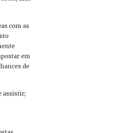
eas com as
sto
mente
 apostar em
chances de
assistir;
ostas