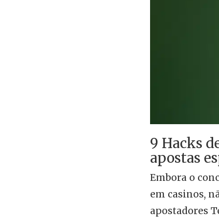
9 Hacks de
apostas es
Embora o conce
em casinos, nã
apostadores T