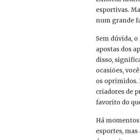
esportivas. M
num grande fa
Sem dúvida, o
apostas dos ap
disso, signifi
ocasiões, você
os oprimidos. 
criadores de 
favorito do qu
Há momentos e
esportes, mas