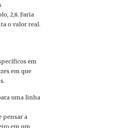
s
o, 2,8. Faria
a o valor real.
specíficos em
ezes em que
s.
para uma linha
e pensar a
heiro em um