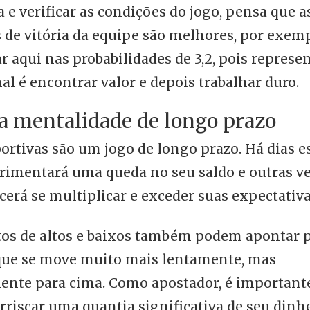
a e verificar as condições do jogo, pensa que a
 de vitória da equipe são melhores, por exempl
r aqui nas probabilidades de 3,2, pois represent
nal é encontrar valor e depois trabalhar duro.
 mentalidade de longo prazo
ortivas são um jogo de longo prazo. Há dias e
rimentará uma queda no seu saldo e outras v
cerá se multiplicar e exceder suas expectativa
s de altos e baixos também podem apontar 
que se move muito mais lentamente, mas
nte para cima. Como apostador, é important
Arriscar uma quantia significativa de seu din