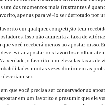
as um dos momentos mais frustrantes é qua
vorito, apenas para vê-lo ser derrotado por u
 favorito em qualquer competição tem recebi
ostadores. Isso não aumenta a taxa de vitória
ca que você receberá menos ao apostar nisso. 
 deve evitar apostar nos favoritos e olhar at
Na verdade, o favorito tem elevadas taxas de v
probabilidades muitas vezes diminuem as prob
e deveriam ser.
m que você precisa ser conservador ao apos
 apostar em um favorito e presumir que ele v