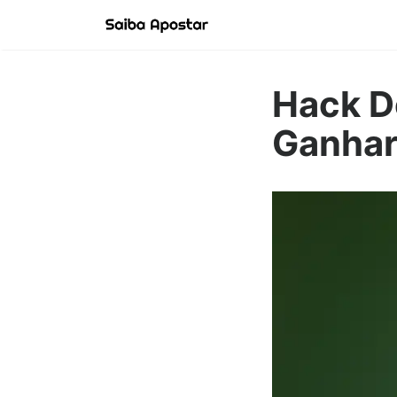
Hack D
Ganhar