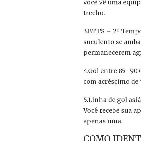
você vê uma equi
trecho.
3.BTTS – 2º Tempo
suculento se amba
permanecerem agr
4.Gol entre 85–90+
com acréscimo de 
5.Linha de gol asiá
Você recebe sua ap
apenas uma.
COMO IDENT