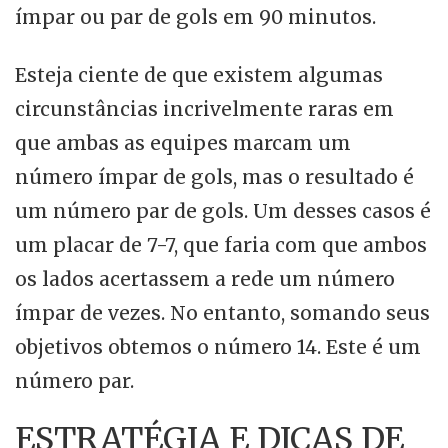
ímpar ou par de gols em 90 minutos.
Esteja ciente de que existem algumas
circunstâncias incrivelmente raras em
que ambas as equipes marcam um
número ímpar de gols, mas o resultado é
um número par de gols. Um desses casos é
um placar de 7-7, que faria com que ambos
os lados acertassem a rede um número
ímpar de vezes. No entanto, somando seus
objetivos obtemos o número 14. Este é um
número par.
ESTRATÉGIA E DICAS DE