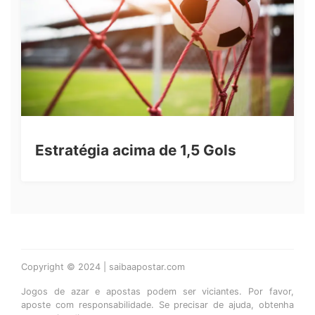
Estratégia acima de 1,5 Gols
Copyright © 2024 | saibaapostar.com
Jogos de azar e apostas podem ser viciantes. Por favor,
aposte com responsabilidade. Se precisar de ajuda, obtenha