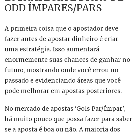
ODD ÍMPARES/PARS
A primeira coisa que o apostador deve
fazer antes de apostar dinheiro é criar
uma estratégia. Isso aumentará
enormemente suas chances de ganhar no
futuro, mostrando onde você errou no
passado e evidenciando áreas que você
pode melhorar em apostas posteriores.
No mercado de apostas ‘Gols Par/Ímpar’,
há muito pouco que possa fazer para saber
se a aposta é boa ou não. A maioria dos