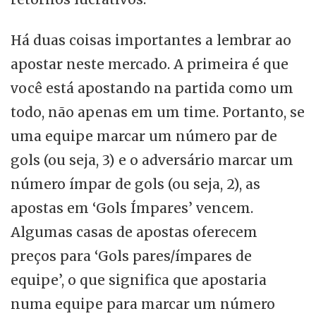
Há duas coisas importantes a lembrar ao
apostar neste mercado. A primeira é que
você está apostando na partida como um
todo, não apenas em um time. Portanto, se
uma equipe marcar um número par de
gols (ou seja, 3) e o adversário marcar um
número ímpar de gols (ou seja, 2), as
apostas em ‘Gols Ímpares’ vencem.
Algumas casas de apostas oferecem
preços para ‘Gols pares/ímpares de
equipe’, o que significa que apostaria
numa equipe para marcar um número