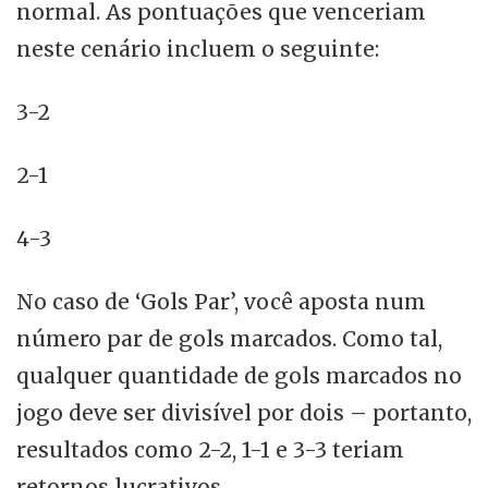
normal. As pontuações que venceriam
neste cenário incluem o seguinte:
3-2
2-1
4-3
No caso de ‘Gols Par’, você aposta num
número par de gols marcados. Como tal,
qualquer quantidade de gols marcados no
jogo deve ser divisível por dois – portanto,
resultados como 2-2, 1-1 e 3-3 teriam
retornos lucrativos.