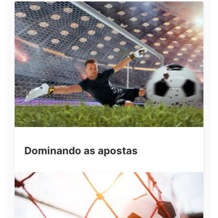
Dominando as apostas