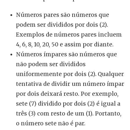
Números pares são números que
podem ser divididos por dois (2).
Exemplos de números pares incluem
4, 6, 8, 10, 20, 50 e assim por diante.
Números ímpares são números que
não podem ser divididos
uniformemente por dois (2). Qualquer
tentativa de dividir um número ímpar
por dois deixará resto. Por exemplo,
sete (7) dividido por dois (2) é igual a
três (3) com resto de um (1). Portanto,
o número sete não é par.