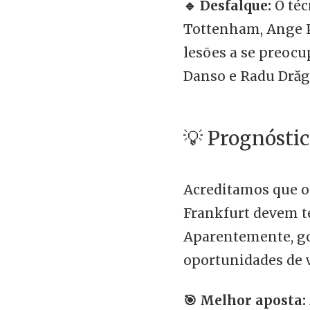
🔹 Desfalque:
O téc
Tottenham, Ange P
lesões a se preocu
Danso e Radu Drăgu
💡 Prognósti
Acreditamos que o
Frankfurt devem t
Aparentemente, go
oportunidades de v
🎯 Melhor aposta: