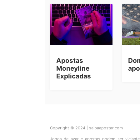
Apostas
Dom
Moneyline
apo
Explicadas
Copyright © 2024 | saibaapostar.com
Jogos de azar e apostas podem ser viciantes