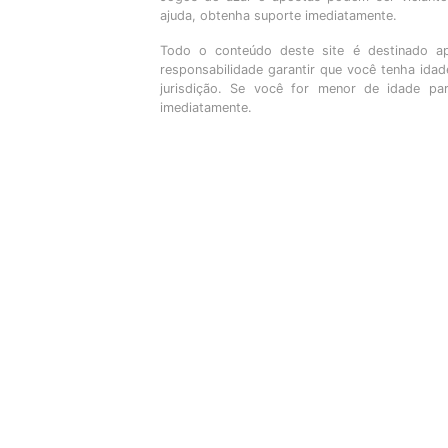
ajuda, obtenha suporte imediatamente.
Todo o conteúdo deste site é destinado a
responsabilidade garantir que você tenha ida
jurisdição. Se você for menor de idade pa
imediatamente.