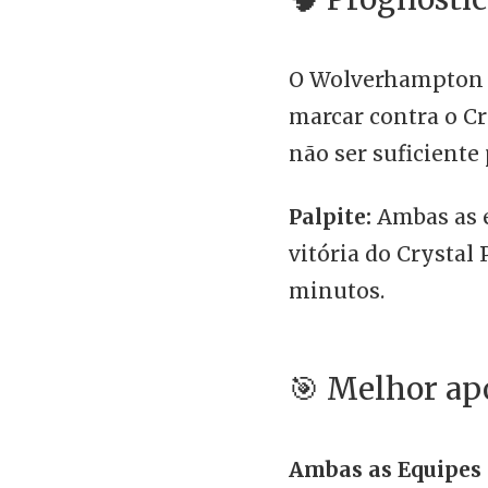
O Wolverhampton 
marcar contra o Cr
não ser suficiente 
Palpite:
Ambas as 
vitória do Crystal 
minutos.
🎯 Melhor ap
Ambas as Equipes