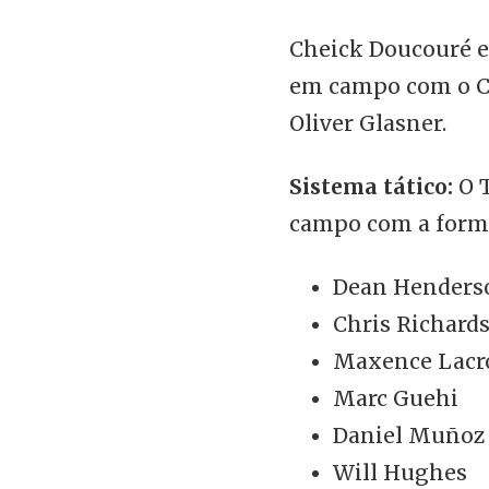
Cheick Doucouré e
em campo com o Cr
Oliver Glasner.
Sistema tático:
O T
campo com a forma
Dean Henders
Chris Richard
Maxence Lacr
Marc Guehi
Daniel Muñoz
Will Hughes