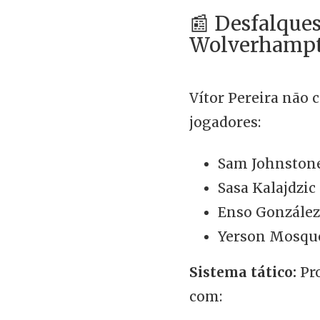
📰 Desfalques
Wolverhamp
Vítor Pereira não 
jogadores:
Sam Johnston
Sasa Kalajdzic
Enso González
Yerson Mosqu
Sistema tático:
Pro
com: