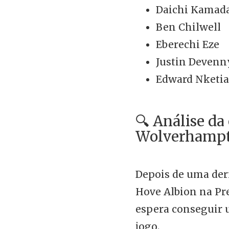
Daichi Kamad
Ben Chilwell
Eberechi Eze
Justin Devenn
Edward Nketi
🔍 Análise da
Wolverhamp
Depois de uma der
Hove Albion na Pr
espera conseguir 
jogo.