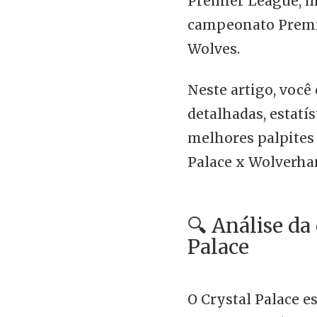
Premier League, ma
campeonato Premie
Wolves.
Neste artigo, você
detalhadas, estatís
melhores palpites 
Palace x Wolverh
🔍 Análise da
Palace
O Crystal Palace e