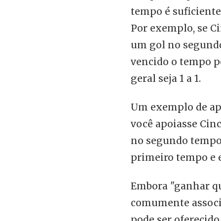
tempo é suficiente
Por exemplo, se C
um gol no segundo
vencido o tempo po
geral seja 1 a 1.
Um exemplo de apo
você apoiasse Cinc
no segundo tempo,
primeiro tempo e
Embora "ganhar qu
comumente associa
pode ser oferecid