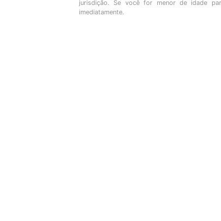
jurisdição. Se você for menor de idade pa
imediatamente.