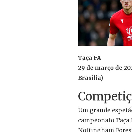
Taça FA
29 de março de 202
Brasília)
Competiç
Um grande espetác
campeonato Taça F
Nottingham Forest