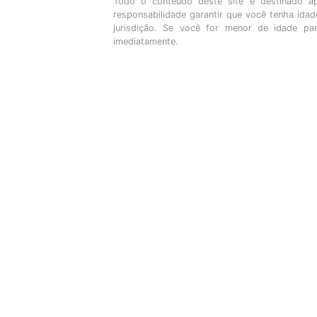
Todo o conteúdo deste site é destinado a
responsabilidade garantir que você tenha ida
jurisdição. Se você for menor de idade pa
imediatamente.