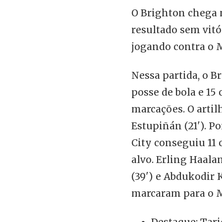
O Brighton chega 
resultado sem vitó
jogando contra o 
Nessa partida, o 
posse de bola e 15
marcações. O artil
Estupiñán (21'). P
City conseguiu 11 
alvo. Erling Haal
(39') e Abdukodir 
marcaram para o M
Destaque: Tar