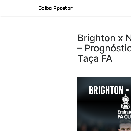
Brighton x 
– Prognóstic
Taça FA