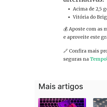
Acima de 2,5 go
Vitória do Bri
💰 Aposte com as 
e aproveite este g
🔗 Confira mais pr
seguras na
Tempob
Mais artigos