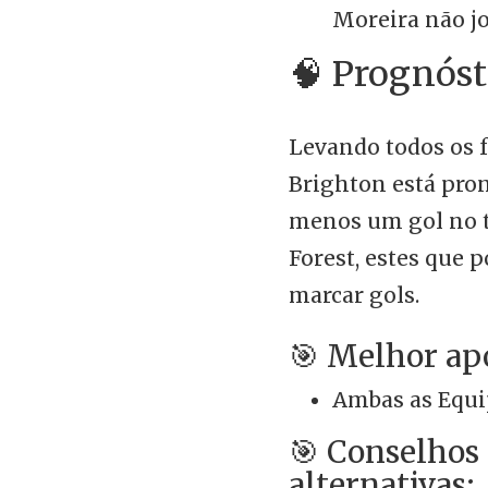
Moreira não jo
🧠 Prognóst
Levando todos os f
Brighton está pro
menos um gol no 
Forest, estes que p
marcar gols.
🎯 Melhor ap
Ambas as Equip
🎯 Conselhos 
alternativas: