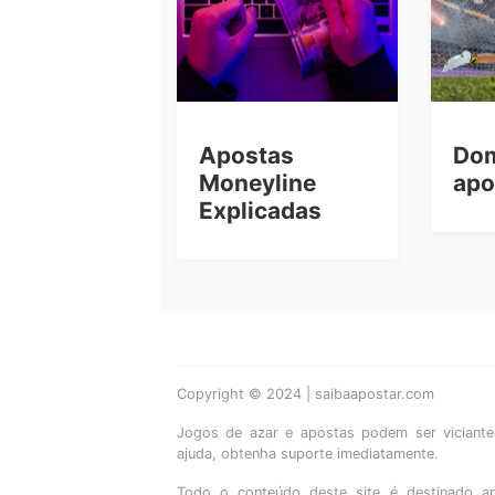
Apostas
Dom
Moneyline
apo
Explicadas
Copyright © 2024 | saibaapostar.com
Jogos de azar e apostas podem ser viciantes
ajuda, obtenha suporte imediatamente.
Todo o conteúdo deste site é destinado a