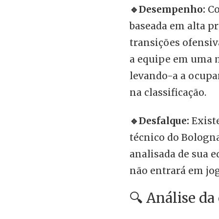
🔹Desempenho:
Co
baseada em alta pr
transições ofensi
a equipe em uma 
levando-a a ocupa
na classificação.
🔹Desfalque:
Exist
técnico do Bologna
analisada de sua e
não entrará em jog
🔍 Análise da