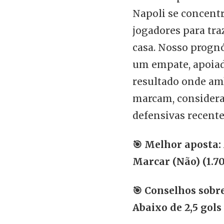
Napoli se concentr
jogadores para tra
casa. Nosso prognó
um empate, apoiad
resultado onde am
marcam, considera
defensivas recente
🎯 Melhor aposta:
Marcar (Não) (1.70
🎯 Conselhos sobre
Abaixo de 2,5 gols 