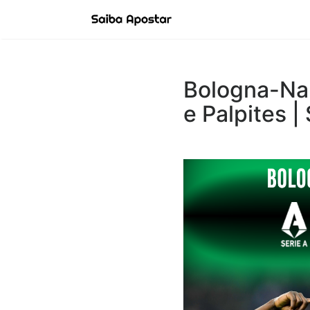
Bologna-Nap
e Palpites |