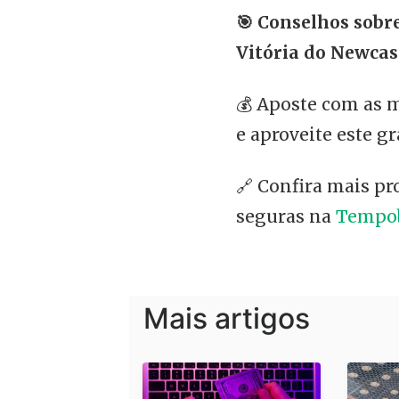
🎯 Conselhos sobre
Vitória do Newcas
💰 Aposte com as 
e aproveite este g
🔗 Confira mais pr
seguras na
Tempob
Mais artigos