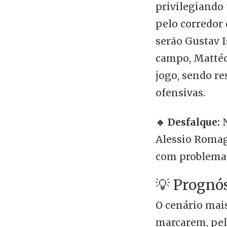
privilegiando 
pelo corredor 
serão Gustav 
campo, Mattéo
jogo, sendo re
ofensivas.
🔹 Desfalque:
N
Alessio Romagn
com problemas
💡 Prognó
O cenário mais
marcarem, pel