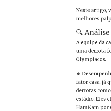
Neste artigo, 
melhores palp
🔍 Análise
A equipe da ca
uma derrota fo
Olympiacos.
🔹 Desempenh
fator casa, já 
derrotas como 
estádio. Eles 
HamKam por (3‑