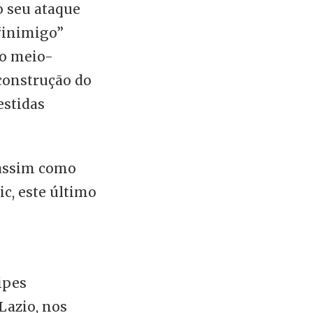
o seu ataque
 “inimigo”
No meio-
construção do
estidas
 assim como
c, este último
ipes
Lazio, nos