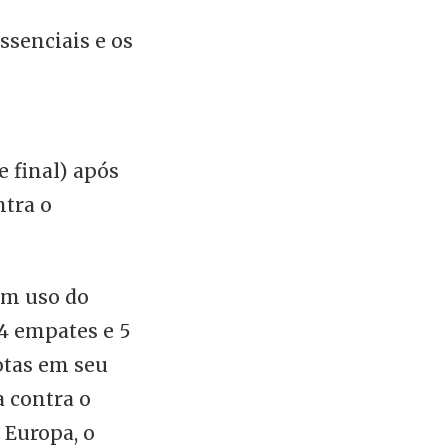
ssenciais e os
e final) após
ntra o
om uso do
, 4 empates e 5
rotas em seu
a contra o
 Europa, o