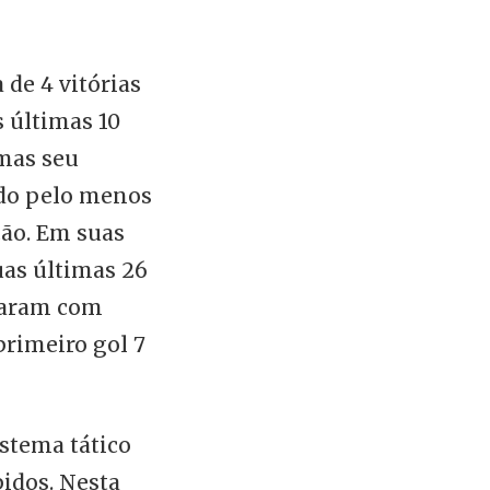
de 4 vitórias
s últimas 10
 mas seu
do pelo menos
ção. Em suas
uas últimas 26
inaram com
primeiro gol 7
stema tático
pidos. Nesta