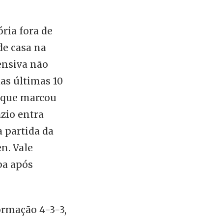
ria fora de
de casa na
ensiva não
das últimas 10
á que marcou
azio entra
a partida da
n. Vale
pa após
ormação 4-3-3,