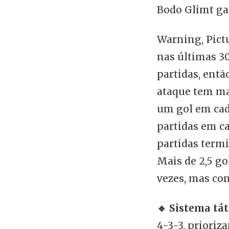
Bodo Glimt ga
Warning, Pict
nas últimas 30
partidas, ent
ataque tem ma
um gol em cad
partidas em ca
partidas term
Mais de 2,5 go
vezes, mas con
🔹 Sistema tát
4-3-3, prioriz