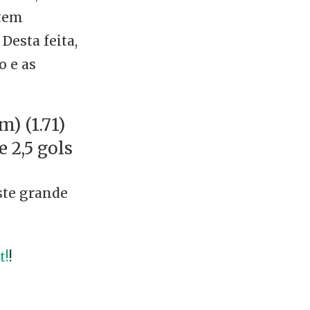
stem
Desta feita,
o e as
) (1.71)
 2,5 gols
ste grande
t!
!