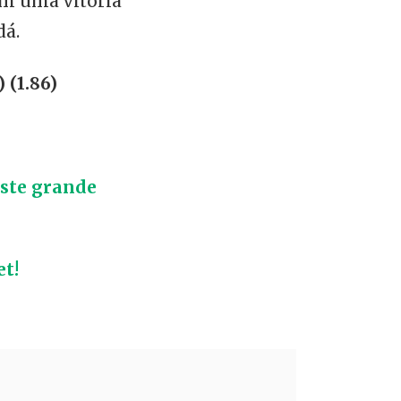
om uma vitória
dá.
 (1.86)
este grande
t!