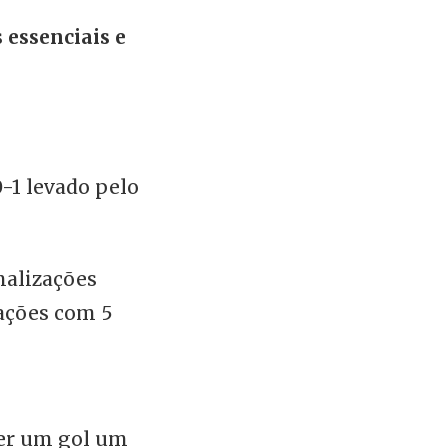
 essenciais e
-1 levado pelo
nalizações
ações com 5
ver um gol um