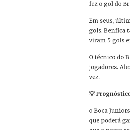
fez o gol do Br
Em seus, últi
gols. Benfica 
viram 5 gols e
O técnico do 
jogadores. Al
vez.
💡
Prognóstic
o Boca Juniors
que poderá ga