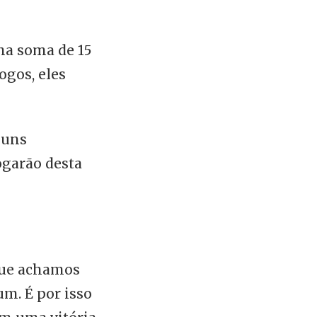
ma soma de 15
ogos, eles
guns
ogarão desta
 que achamos
m. É por isso