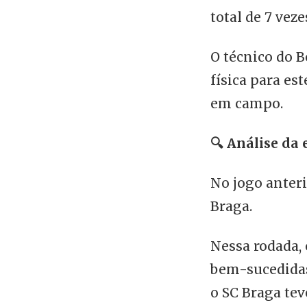
total de 7 vez
O técnico do 
física para es
em campo.
🔍
Análise da 
No jogo anter
Braga.
Nessa rodada, 
bem-sucedidas.
o SC Braga tev