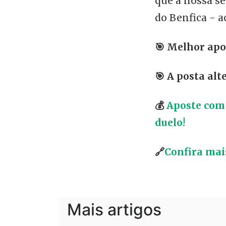
que a nossa s
do Benfica - a
🎯
Melhor apos
🎯
A posta alte
💰
Aposte com 
duelo!
🔗
Confira mai
Mais artigos