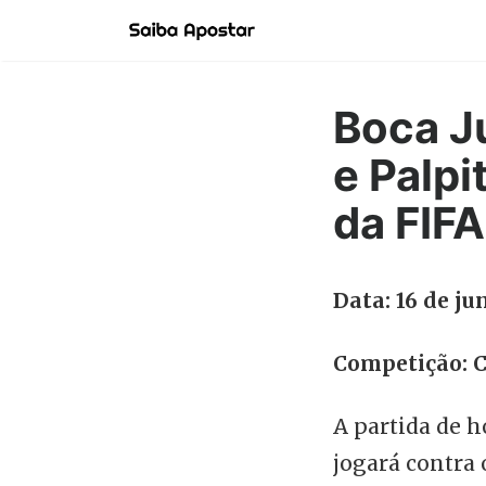
Boca Ju
e Palp
da FIFA
Data: 16 de ju
Competição: C
A partida de h
jogará contra 