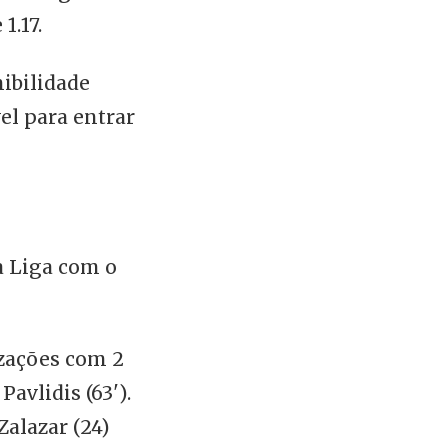
1.17.
ibilidade
el para entrar
a Liga com o
izações com 2
avlidis (63').
Zalazar (24)