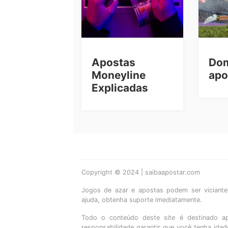
Apostas
Dom
Moneyline
apo
Explicadas
Copyright © 2024 | saibaapostar.com
Jogos de azar e apostas podem ser viciantes
ajuda, obtenha suporte imediatamente.
Todo o conteúdo deste site é destinado a
responsabilidade garantir que você tenha ida