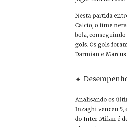
Nesta partida entr
Calcio, o time ner
bola, conseguindo 
gols. Os gols for
Darmian e Marcus
🔹 Desempenho
Analisando os últi
Inzaghi venceu 5, 
do Inter Milan é d