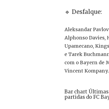
🔹 Desfalque:
Aleksandar Pavlovi
Alphonso Davies, H
Upamecano, Kings
e Tarek Buchmann
com o Bayern de 
Vincent Kompany.
Bar chart Últimas 
partidas do FC B