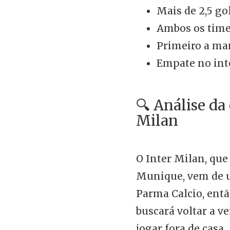
Mais de 2,5 gol
Ambos os time
Primeiro a mar
Empate no inte
🔍 Análise da
Milan
O Inter Milan, que
Munique, vem de u
Parma Calcio, entã
buscará voltar a ve
jogar fora de casa.