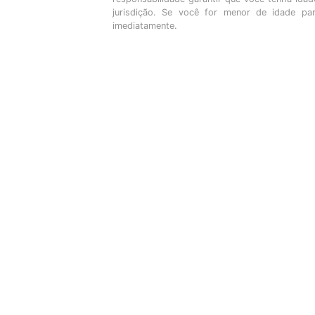
jurisdição. Se você for menor de idade pa
imediatamente.