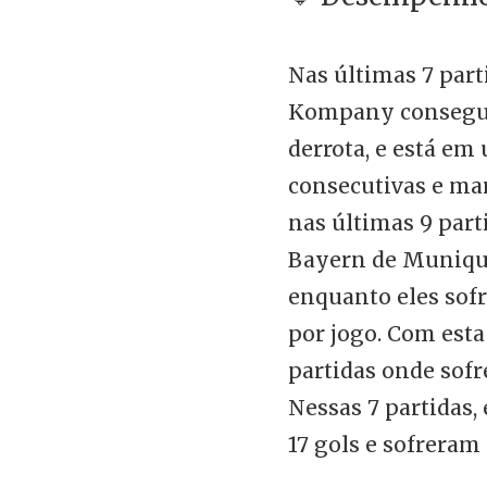
Nas últimas 7 parti
Kompany conseguiu
derrota, e está em
consecutivas e m
nas últimas 9 part
Bayern de Munique 
enquanto eles sof
por jogo. Com esta
partidas onde sof
Nessas 7 partidas,
17 gols e sofreram 