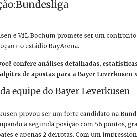
ão:Bundesliga
usen e VfL Bochum promete ser um confronto
ção no estádio BayArena.
você confere análises detalhadas, estatísticas
alpites de apostas para a Bayer Leverkusen 
e da equipe do Bayer Leverkusen
kusen provou ser um forte candidato na Bund
upando a segunda posição com 56 pontos, gra
mpates e apenas 2 derrotas. Com um impressio