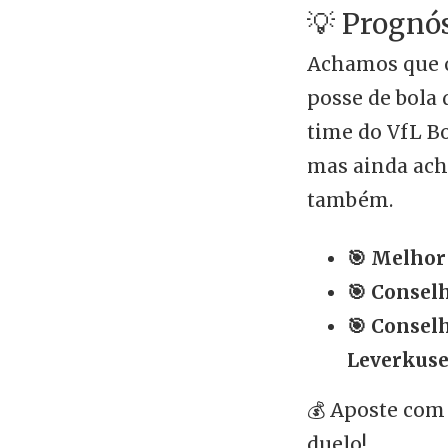
💡 Prognó
Achamos que o
posse de bola 
time do VfL B
mas ainda ach
também.
🎯 Melhor
🎯 Conselh
🎯 Conselh
Leverkuse
💰 Aposte com
duelo!