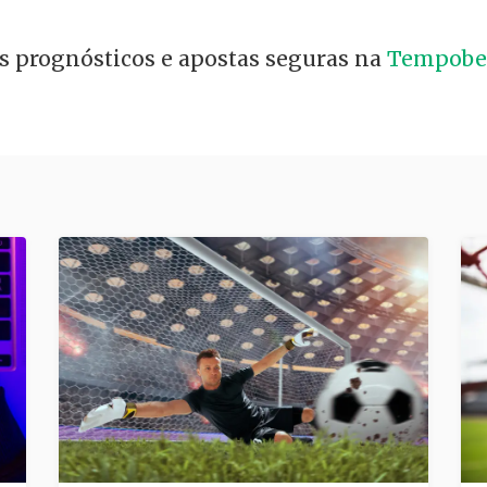
is prognósticos e apostas seguras na
Tempobe