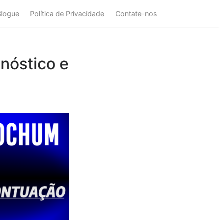
Blogue
Política de Privacidade
Contate-nos
nóstico e