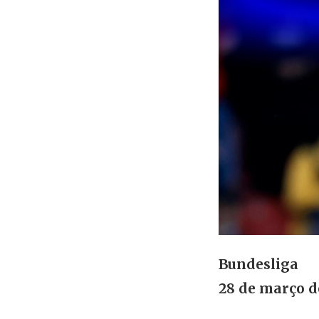
Bundesliga
28 de março de