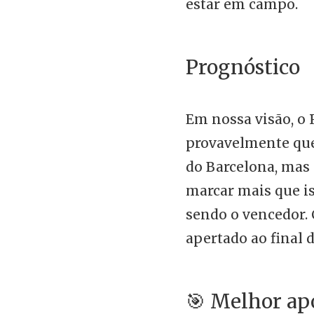
estar em campo.
Prognóstico
Em nossa visão, o
provavelmente que
do Barcelona, mas
marcar mais que i
sendo o vencedor.
apertado ao final d
🎯 Melhor ap