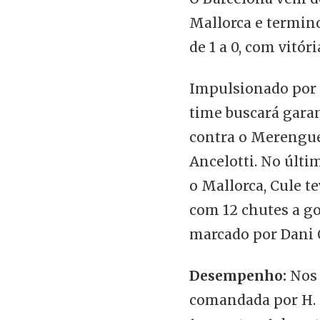
Mallorca e termin
de 1 a 0, com vitór
Impulsionado por e
time buscará garan
contra o Merengue
Ancelotti. No últi
o Mallorca, Cule t
com 12 chutes a gol
marcado por Dani 
Desempenho:
Nos 
comandada por H. F