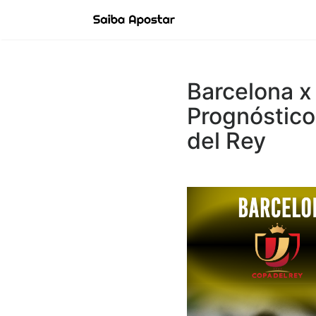
Barcelona x
Prognóstico
del Rey