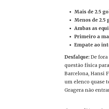
Mais de 2.5 go
Menos de 2.5 g
Ambas as equ
Primeiro a ma
Empate ao int
Desfalque:
De fora
questão física pa
Barcelona, Hansi F
um elenco quase to
Gragera não entra