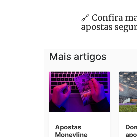
🔗 Confira ma
apostas segu
Mais artigos
Apostas
Dom
Moneyline
apo