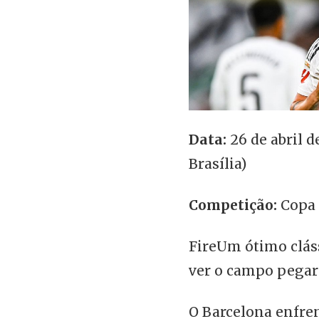
Data:
26 de abril d
Brasília)
Competição:
Copa 
FireUm ótimo clás
ver o campo pegar
O Barcelona enfre