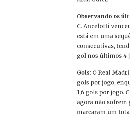
Observando os últ
C. Ancelotti venceu
está em uma sequên
consecutivas, ten
gol nos últimos 4 
Gols:
O Real Madri
gols por jogo, en
1,6 gols por jogo. 
agora não sofrem g
marcaram um total 