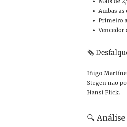
Mais de 2,
Ambas as 
Primeiro a
Vencedor d
🗞️ Desfalqu
Iñigo Martíne
Stegen não po
Hansi Flick.
🔍 Anális