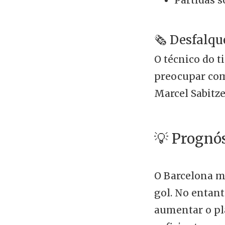
🗞️ Desfalqu
O técnico do 
preocupar com 
Marcel Sabitze
💡 Prognó
O Barcelona m
gol. No entan
aumentar o pl