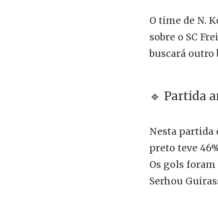
O time de N. K
sobre o SC Fre
buscará outro 
🔹 Partida a
Nesta partida
preto teve 46%
Os gols fora
Serhou Guirass