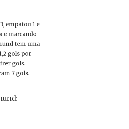
 3, empatou 1 e
as e marcando
rtmund tem uma
1,2 gols por
frer gols.
ram 7 gols.
mund: