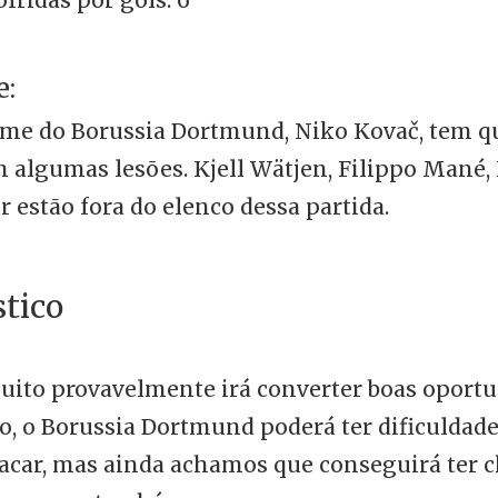
e:
time do Borussia Dortmund, Niko Kovač, tem q
algumas lesões. Kjell Wätjen, Filippo Mané, 
r estão fora do elenco dessa partida.
stico
uito provavelmente irá converter boas oport
to, o Borussia Dortmund poderá ter dificuldad
acar, mas ainda achamos que conseguirá ter 