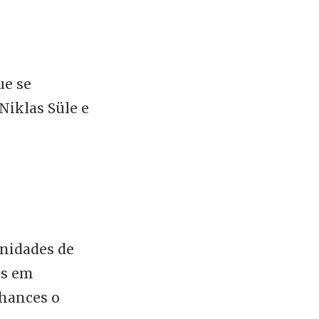
ue se
Niklas Süle e
unidades de
es em
chances o