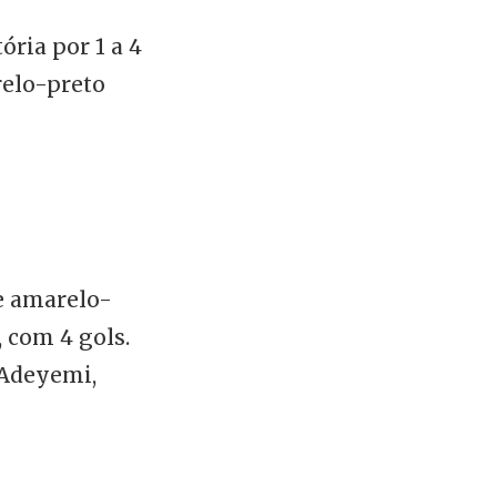
ória por 1 a 4
relo-preto
e amarelo-
 com 4 gols.
Adeyemi,