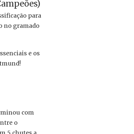
Campeões)
sificação para
po no gramado
ssenciais e os
rtmund!
terminou com
ntre o
om 5 chutes a