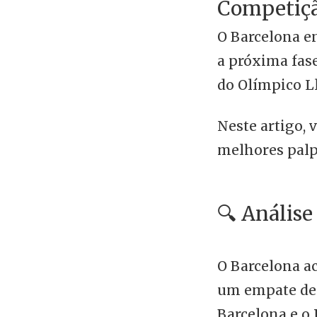
Competiçã
O Barcelona e
a próxima fas
do Olímpico Ll
Neste artigo, 
melhores palp
🔍 Análise
O Barcelona ac
um empate de 1
Barcelona e o 