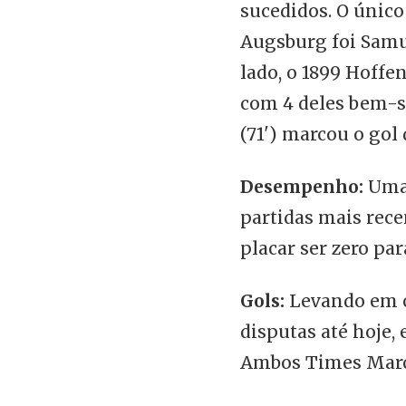
sucedidos. O único
Augsburg foi Samue
lado, o 1899 Hoffe
com 4 deles bem-s
(71') marcou o gol
Desempenho:
Uma
partidas mais rece
placar ser zero pa
Gols:
Levando em c
disputas até hoje,
Ambos Times Marc