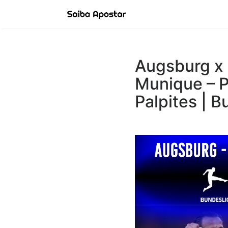
Augsburg x
Munique – P
Palpites | B