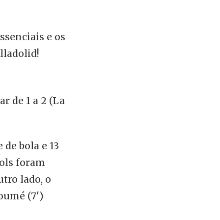
ssenciais e os
lladolid!
r de 1 a 2 (La
 de bola e 13
gols foram
utro lado, o
goumé (7')