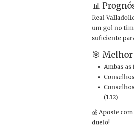
📊 Prognó
Real Valladol
um gol no tim
suficiente par
🎯 Melhor
Ambas as E
Conselhos 
Conselhos 
(1.12)
💰 Aposte com
duelo!