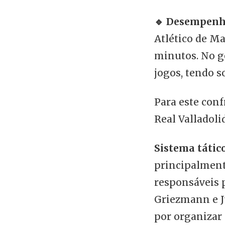
🔹 Desempenh
Atlético de M
minutos. No ge
jogos, tendo s
Para este conf
Real Valladoli
Sistema tático
principalment
responsáveis p
Griezmann e J
por organizar 