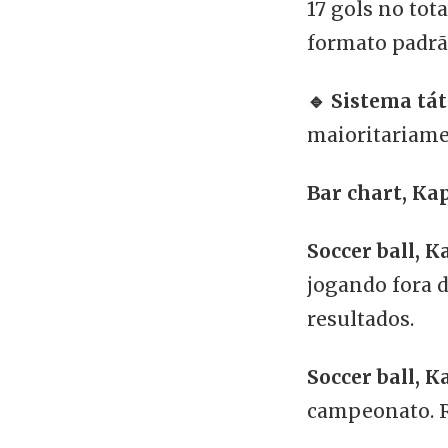
17 gols no tota
formato padrã
🔹 Sistema tát
maioritariamen
Bar chart, Ка
Soccer ball, К
jogando fora 
resultados.
Soccer ball, К
campeonato. Re