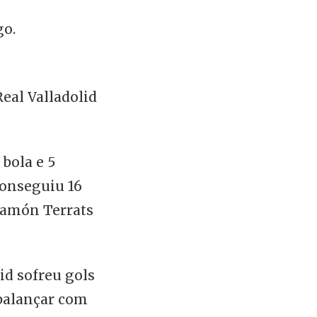
go.
eal Valladolid
 bola e 5
conseguiu 16
 Ramón Terrats
id sofreu gols
 balançar com