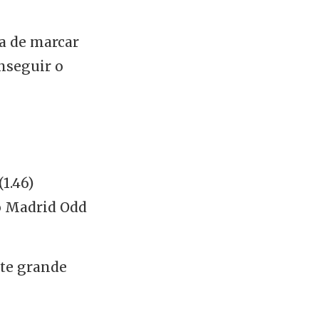
a de marcar
nseguir o
1.46)
co Madrid Odd
ste grande