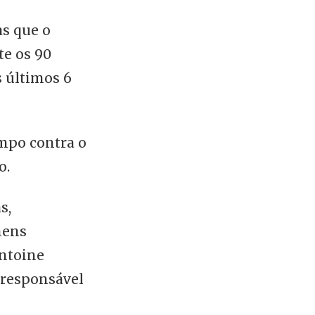
as que o
te os 90
s últimos 6
ampo contra o
o.
s,
mens
Antoine
 responsável