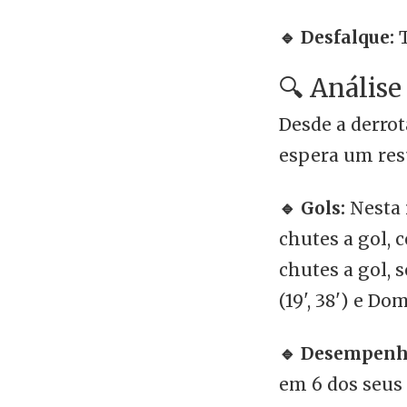
🔹 Desfalque:
T
🔍 Análise
Desde a derrot
espera um resu
🔹 Gols:
Nesta 
chutes a gol, 
chutes a gol, 
(19', 38') e D
🔹 Desempenh
em 6 dos seus 