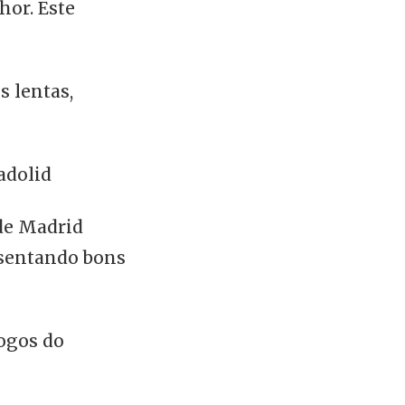
hor. Este
s lentas,
adolid
de Madrid
esentando bons
jogos do