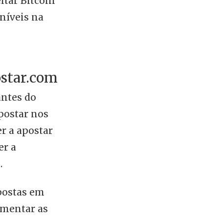
itar Bitcoin
níveis na
ostar.com
antes do
postar nos
r a apostar
er a
.
apostas em
umentar as