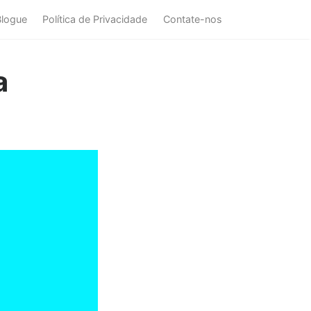
Blogue
Política de Privacidade
Contate-nos
a