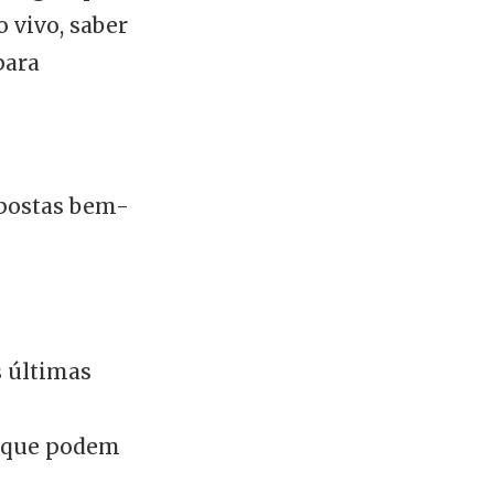
 vivo, saber
para
apostas bem-
 últimas
s que podem