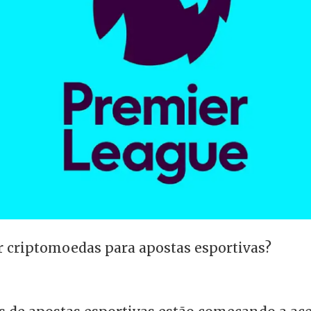
r criptomoedas para apostas esportivas?