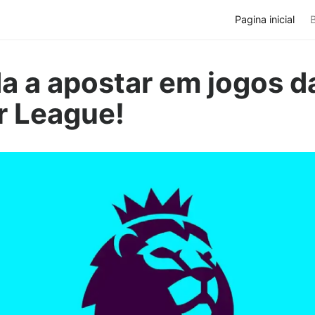
Pagina inicial
a a apostar em jogos d
r League!