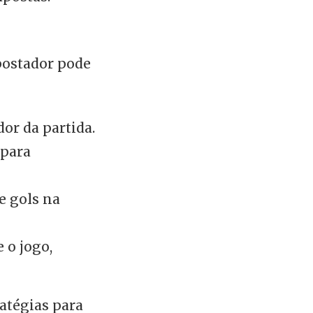
postador pode
or da partida.
 para
e gols na
 o jogo,
atégias para