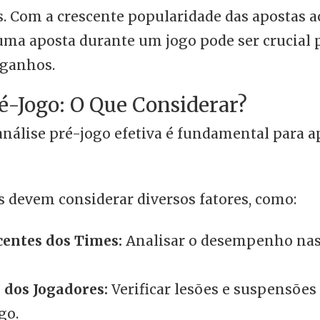
. Com a crescente popularidade das apostas ao
uma aposta durante um jogo pode ser crucial 
 ganhos.
é-Jogo: O Que Considerar?
análise pré-jogo efetiva é fundamental para 
s devem considerar diversos fatores, como:
entes dos Times:
Analisar o desempenho nas
 dos Jogadores:
Verificar lesões e suspensõe
go.