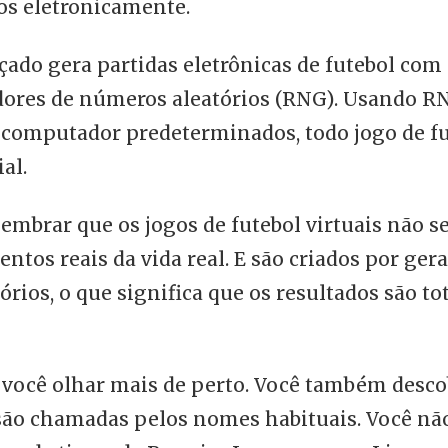
os eletronicamente.
çado gera partidas eletrônicas de futebol co
adores de números aleatórios (RNG). Usando R
 computador predeterminados, todo jogo de fut
al.
lembrar que os jogos de futebol virtuais não 
ntos reais da vida real. E são criados por ger
rios, o que significa que os resultados são t
 você olhar mais de perto. Você também desco
ão chamadas pelos nomes habituais. Você nã