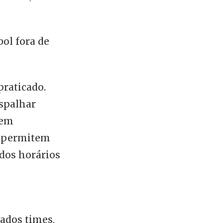
bol fora de
raticado.
spalhar
 em
l permitem
 dos horários
ados times,