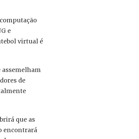
m computação
NG e
ebol virtual é
se assemelham
adores de
otalmente
brirá que as
o encontrará