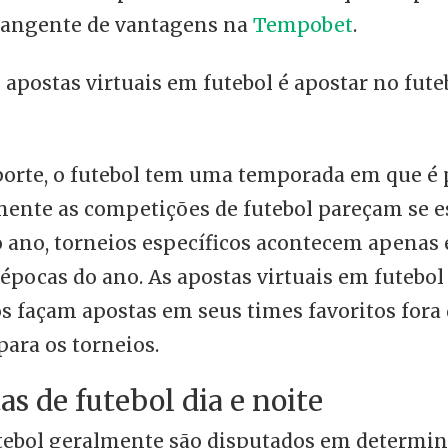
brangente de vantagens na
Tempobet
.
 apostas virtuais em futebol é apostar no fute
orte, o futebol tem uma temporada em que é p
ente as competições de futebol pareçam se e
o ano, torneios específicos acontecem apenas
épocas do ano. As apostas virtuais em futebo
s façam apostas em seus times favoritos fora
para os torneios.
as de futebol dia e noite
utebol geralmente são disputados em determin