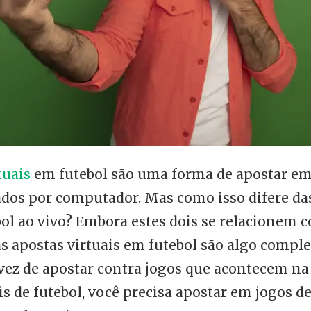
tuais
em futebol são uma forma de apostar em
ados por computador. Mas como isso difere da
bol ao vivo? Embora estes dois se relacionem 
 as apostas virtuais em futebol são algo comp
vez de apostar contra jogos que acontecem na 
is de futebol, você precisa apostar em jogos de