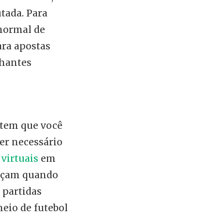
tada. Para
 normal de
ara apostas
lhantes
item que você
ser necessário
 virtuais
em
meçam quando
 partidas
neio de futebol