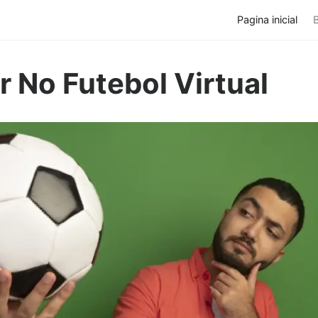
Pagina inicial
 No Futebol Virtual