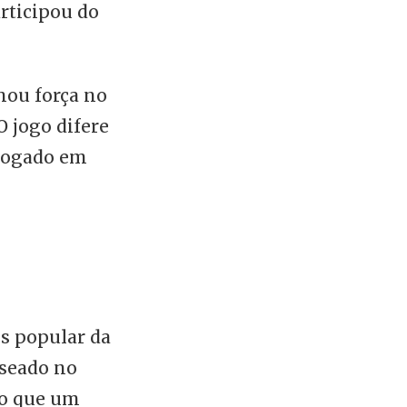
articipou do
hou força no
O jogo difere
jogado em
is popular da
aseado no
do que um