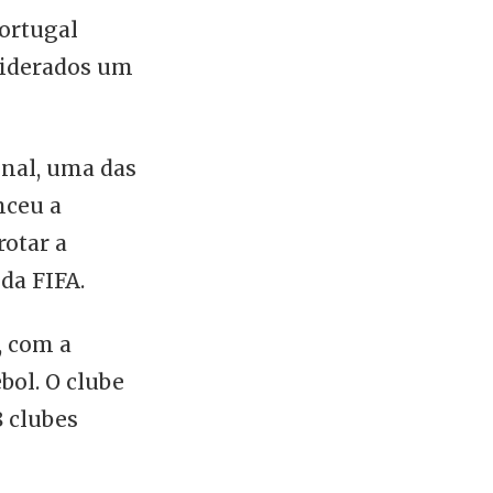
Portugal
siderados um
onal, uma das
nceu a
rotar a
da FIFA.
, com a
bol. O clube
8 clubes