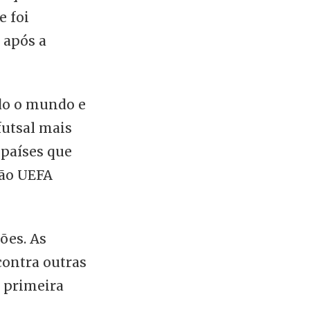
e foi
 após a
odo o mundo e
futsal mais
 países que
ção UEFA
ões. As
contra outras
a primeira