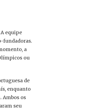
 A equipe
o-fundadoras.
 momento, a
 Olímpicos ou
ortuguesa de
aís, enquanto
a. Ambos os
varam seu