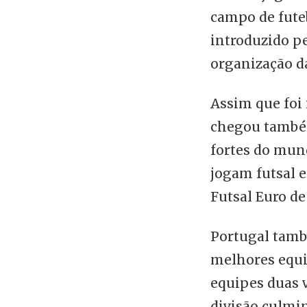
campo de fute
introduzido pe
organização d
Assim que foi 
chegou também
fortes do mund
jogam futsal 
Futsal Euro de
Portugal tamb
melhores equi
equipes duas v
divisão culmi