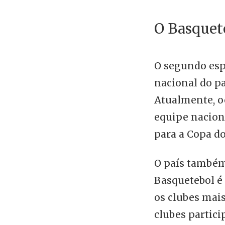
O Basquet
O segundo espo
nacional do pa
Atualmente, o
equipe naciona
para a Copa d
O país também
Basquetebol é 
os clubes mais
clubes partic