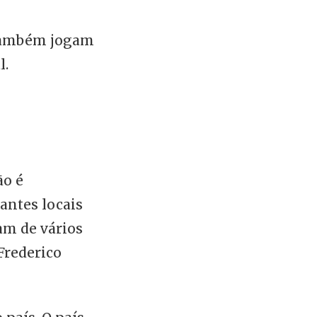
 também jogam
l.
ão é
antes locais
am de vários
 Frederico