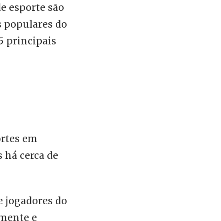
de esporte são
 populares do
5 principais
ortes em
s há cerca de
e jogadores do
lmente e