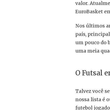
valor. Atualme
EuroBasket em 
Nos últimos a
país, principa
um pouco do b
uma meia quad
O Futsal 
Talvez você se
nossa lista é 
futebol jogad